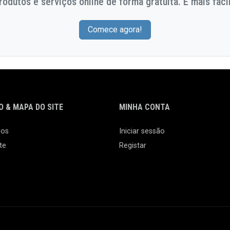
odutos e serviços online de forma gratuita. E mais facil
Comece agora!
 & MAPA DO SITE
MINHA CONTA
nos
Iniciar sessão
te
Registar