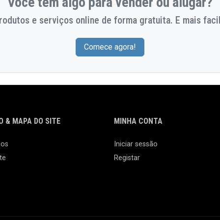
Você tem algo para vender ou alugar?
odutos e serviços online de forma gratuita. E mais facil
Comece agora!
 & MAPA DO SITE
MINHA CONTA
nos
Iniciar sessão
te
Registar