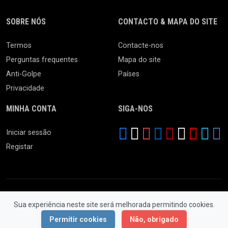
SOBRE NÓS
CONTACTO & MAPA DO SITE
Termos
Contacte-nos
Perguntas frequentes
Mapa do site
Anti-Golpe
Países
Privacidade
MINHA CONTA
SIGA-NOS
Iniciar sessão
Registar
Sua experiência neste site será melhorada permitindo cookies.
© 2026 Ferro Velho. Todos os Direitos Reservados.
Permitir cookies
Não, obrigado