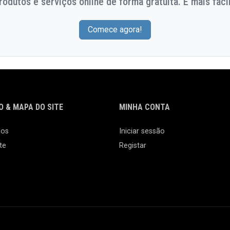
odutos e serviços online de forma gratuita. E mais facil
Comece agora!
 & MAPA DO SITE
MINHA CONTA
nos
Iniciar sessão
te
Registar