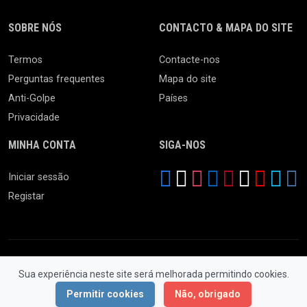
SOBRE NÓS
CONTACTO & MAPA DO SITE
Termos
Contacte-nos
Perguntas frequentes
Mapa do site
Anti-Golpe
Países
Privacidade
MINHA CONTA
SIGA-NOS
Iniciar sessão
Registar
Sua experiência neste site será melhorada permitindo cookies.
© 2026 Ferro Velho. Todos os Direitos Reservados.
Permitir cookies
Não, obrigado