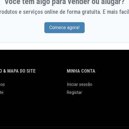
Você tem algo para vender ou alugar?
odutos e serviços online de forma gratuita. E mais facil
Comece agora!
 & MAPA DO SITE
MINHA CONTA
nos
Iniciar sessão
te
Registar