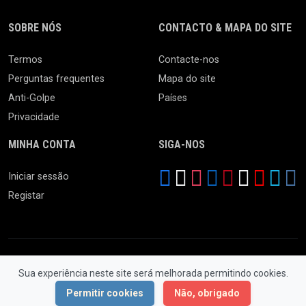
SOBRE NÓS
CONTACTO & MAPA DO SITE
Termos
Contacte-nos
Perguntas frequentes
Mapa do site
Anti-Golpe
Países
Privacidade
MINHA CONTA
SIGA-NOS
Iniciar sessão
Registar
Sua experiência neste site será melhorada permitindo cookies.
© 2026 Ferro Velho. Todos os Direitos Reservados.
Permitir cookies
Não, obrigado