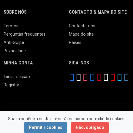
SOBRE NÓS
CONTACTO & MAPA DO SITE
Termos
Contacte-nos
Perguntas frequentes
Mapa do site
Anti-Golpe
Países
Privacidade
MINHA CONTA
SIGA-NOS
Iniciar sessão
Registar
Sua experiência neste site será melhorada permitindo cookies.
© 2026 Ferro Velho. Todos os Direitos Reservados.
Permitir cookies
Não, obrigado