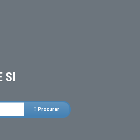
 SI
Procurar