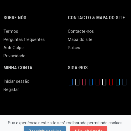
SOBRE NÓS
CONTACTO & MAPA DO SITE
Termos
Contacte-nos
Perguntas frequentes
Mapa do site
Anti-Golpe
Países
Privacidade
MINHA CONTA
SIGA-NOS
Iniciar sessão
Registar
Sua experiência neste site será melhorada permitindo cookies.
© 2026 Ferro Velho. Todos os Direitos Reservados.