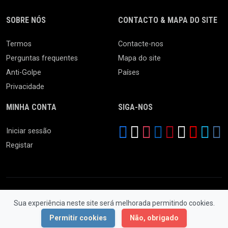
SOBRE NÓS
CONTACTO & MAPA DO SITE
Termos
Contacte-nos
Perguntas frequentes
Mapa do site
Anti-Golpe
Países
Privacidade
MINHA CONTA
SIGA-NOS
Iniciar sessão
Registar
Sua experiência neste site será melhorada permitindo cookies.
© 2026 Ferro Velho. Todos os Direitos Reservados.
Permitir cookies
Não, obrigado