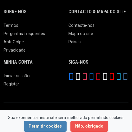
SOBRE NÓS
CONTACTO & MAPA DO SITE
Termos
Contacte-nos
Perguntas frequentes
Mapa do site
Anti-Golpe
Países
Privacidade
MINHA CONTA
SIGA-NOS
Iniciar sessão
Registar
Sua experiência neste site será melhorada permitindo cookies.
© 2026 Ferro Velho. Todos os Direitos Reservados.
Permitir cookies
Não, obrigado