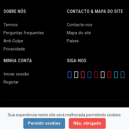
SOBRE NÓS
CONTACTO & MAPA DO SITE
Termos
Contacte-nos
Perguntas frequentes
Mapa do site
Anti-Golpe
Países
Privacidade
MINHA CONTA
SIGA-NOS
Iniciar sessão
Registar
Sua experiência neste site será melhorada permitindo cookies.
© 2026 Ferro Velho. Todos os Direitos Reservados.
Permitir cookies
Não, obrigado