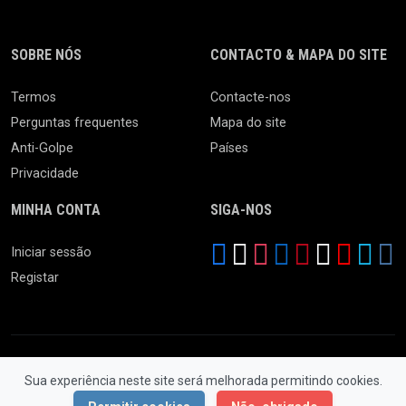
SOBRE NÓS
CONTACTO & MAPA DO SITE
Termos
Contacte-nos
Perguntas frequentes
Mapa do site
Anti-Golpe
Países
Privacidade
MINHA CONTA
SIGA-NOS
Iniciar sessão
Registar
Sua experiência neste site será melhorada permitindo cookies.
© 2026 Ferro Velho. Todos os Direitos Reservados.